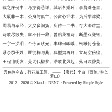
载之序例中，考据得悉详。其后各赐环，事势殊仓皇。
大厦非一木，公身与俱亡。公留心经术，为后学津梁。
周易与孝经，大义多阐扬。所传十二书，存大涤讲堂。
诗歌尽散失，家不什一藏。曾贻我祖诗，断墨双缣缃。
一字一涕泪，至今留耿光。丰碑何峨峨，松楸何苍苍。
系余忝子姓，匪徒梓与桑。典型肃再拜，立马空徬徨。
王程迫明发，芜词代椒浆。浩歌北风起，落日吹昏黄。
秀色掩今古，荷花羞玉颜。
——
【唐代】李白《西施 / 咏苎
萝山》
2012 – 2026 ©
Xiao-Le DENG
· Powered by
Simple Style