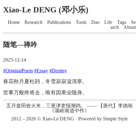
Xiao-Le DENG (邓小乐)
Home
Research
Publications
Tools
Dao
Life
Tags
Se
arch
About
随笔—禅吟
2025-12-14
#OriginalPoem
#Essay
#Destiny
春花秋月夏杜鹃，冬雪寂寂溢清寒。
世事万般终将去，唯有因果业随身。
五月畲田收火米，三更津吏报潮鸡。
——
【唐代】李德裕
《谪岭南道中作》
2012 – 2026 ©
Xiao-Le DENG
· Powered by
Simple Style