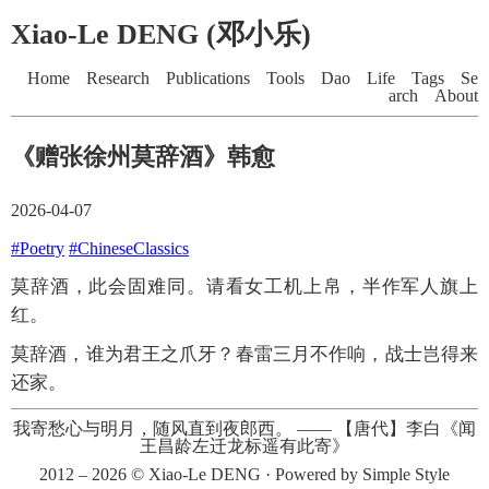
Xiao-Le DENG (邓小乐)
Home
Research
Publications
Tools
Dao
Life
Tags
Se
arch
About
《赠张徐州莫辞酒》韩愈
2026-04-07
#Poetry
#ChineseClassics
莫辞酒，此会固难同。请看女工机上帛，半作军人旗上
红。
莫辞酒，谁为君王之爪牙？春雷三月不作响，战士岂得来
还家。
我寄愁心与明月，随风直到夜郎西。
——
【唐代】李白《闻
王昌龄左迁龙标遥有此寄》
2012 – 2026 ©
Xiao-Le DENG
· Powered by
Simple Style