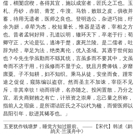
儒，椳闑扂楔，各得其宜，施以成室者，匠氏之工也。玉
札、丹砂，赤箭、青芝，牛溲、马勃，败鼓之皮，俱收并
蓄，待用无遗者，医师之良也。登明选公，杂进巧拙，纡
余为妍，卓荦为杰，校短量长，惟器是适者，宰相之方
也。昔者孟轲好辩，孔道以明，辙环天下，卒老于行；荀
卿守正，大论是弘，逃谗于楚，废死兰陵。是二儒者，吐
辞为经，举足为法，绝类离伦，优入圣域。其遇于世何如
也？今先生学虽勤而不繇其统，言虽多而不要其中，文虽
奇而不济于用，行虽修而不显于众。犹且月费俸钱，岁靡
廪粟。子不知耕，妇不知织。乘马从徒，安坐而食。踵常
途之促促，窥陈编以盗窃。然而圣主不加诛，宰臣不见
斥，非其幸欤！动而得谤，名亦随之。投闲置散，乃分之
宜。若夫商财贿之有亡，计班资之崇庳，忘己量之所称，
指前人之瑕疵，是所谓诘匠氏之不以杙为楹，而訾医师以
昌阳引年，欲进其豨苓也。」
五更犹作钱塘梦，睡觉方知过眼前。
——
【宋代】韩淲《鹧
鸪天·兰溪舟中》