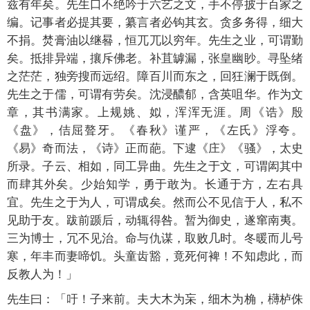
兹有年矣。先生口不绝吟于六艺之文，手不停披于百家之
编。记事者必提其要，纂言者必钩其玄。贪多务得，细大
不捐。焚膏油以继晷，恒兀兀以穷年。先生之业，可谓勤
矣。抵排异端，攘斥佛老。补苴罅漏，张皇幽眇。寻坠绪
之茫茫，独旁搜而远绍。障百川而东之，回狂澜于既倒。
先生之于儒，可谓有劳矣。沈浸醲郁，含英咀华。作为文
章，其书满家。上规姚、姒，浑浑无涯。周《诰》殷
《盘》，佶屈聱牙。《春秋》谨严，《左氏》浮夸。
《易》奇而法，《诗》正而葩。下逮《庄》《骚》，太史
所录。子云、相如，同工异曲。先生之于文，可谓闳其中
而肆其外矣。少始知学，勇于敢为。长通于方，左右具
宜。先生之于为人，可谓成矣。然而公不见信于人，私不
见助于友。跋前踬后，动辄得咎。暂为御史，遂窜南夷。
三为博士，冗不见治。命与仇谋，取败几时。冬暖而儿号
寒，年丰而妻啼饥。头童齿豁，竟死何裨！不知虑此，而
反教人为！」
先生曰：「吁！子来前。夫大木为杗，细木为桷，欂栌侏