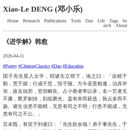
Xiao-Le DENG (邓小乐)
Home
Research
Publications
Tools
Dao
Life
Tags
Se
arch
About
《进学解》韩愈
2026-04-11
#Poetry
#ChineseClassics
#Dao
#Education
国子先生晨入太学，招诸生立馆下，诲之曰：「业精于
勤，荒于嬉；行成于思，毁于随。方今圣贤相逢，治具毕
张，拔去凶邪，登崇畯良。占小善者率以录，名一艺者无
不庸，爬罗剔抉，刮垢磨光。盖有幸而获选，孰云多而不
扬。诸生业患不能精，无患有司之不明；行患不能成，无
患有司之不公。」
言未既，有笑于列者曰：「先生欺余哉！弟子事先生，于