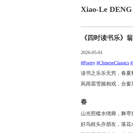
Xiao-Le DEN
《四时读书乐》翁
2026-05-01
#Poetry
#ChineseClassics
#
读书之乐乐无穷，春夏
风雨霜雪频相戏，合窗
春
山光照槛水绕廊，舞雩
好鸟枝头亦朋友，落花