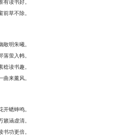
惟有读书好。
窗前草不除。
幽敞明朱曦。
烬落萤入帏。
素稔读书趣。
一曲来薰风。
花开蟋蟀鸣。
万籁涵虚清。
读书功更倍。