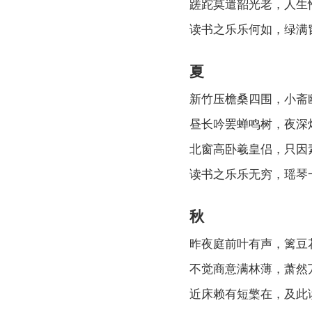
蹉跎莫遣韶光老，人生
读书之乐乐何如，绿满
夏
新竹压檐桑四围，小斋
昼长吟罢蝉鸣树，夜深
北窗高卧羲皇侣，只因
读书之乐乐无穷，瑶琴
秋
昨夜庭前叶有声，篱豆
不觉商意满林薄，萧然
近床赖有短檠在，及此