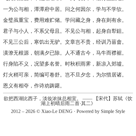
一为公与相，潭潭府中居。问之何因尔，学与不学欤。
金璧虽重宝，费用难贮储。学问藏之身，身在则有余。
君子与小人，不系父母且。不见公与相，起身自犁鉏。
不见三公后，寒饥出无驴。文章岂不贵，经训乃菑畬。
潢潦无根源，朝满夕已除。人不通古今，马牛而襟裾。
行身陷不义，况望多名誉。时秋积雨霁，新凉入郊墟。
灯火稍可亲，简编可卷舒。岂不旦夕念，为尔惜居诸。
恩义有相夺，作诗劝踌躇。
欲把西湖比西子，淡妆浓抹总相宜。
——
【宋代】苏轼《饮
湖上初晴后雨二首·其二》
2012 – 2026 ©
Xiao-Le DENG
· Powered by
Simple Style