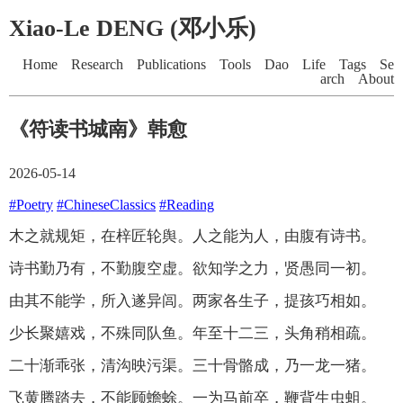
Xiao-Le DENG (邓小乐)
Home
Research
Publications
Tools
Dao
Life
Tags
Se
arch
About
《符读书城南》韩愈
2026-05-14
#Poetry
#ChineseClassics
#Reading
木之就规矩，在梓匠轮舆。人之能为人，由腹有诗书。
诗书勤乃有，不勤腹空虚。欲知学之力，贤愚同一初。
由其不能学，所入遂异闾。两家各生子，提孩巧相如。
少长聚嬉戏，不殊同队鱼。年至十二三，头角稍相疏。
二十渐乖张，清沟映污渠。三十骨骼成，乃一龙一猪。
飞黄腾踏去，不能顾蟾蜍。一为马前卒，鞭背生虫蛆。