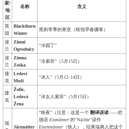
家/
名称
含义
地
区
英
Blackthorn
黑刺李季的寒意（暗指早春骤寒）
国
Winter
波
Zimni
“冷园丁”
兰
Ogrodnicy
波
Zimna
“冷索菲”（5月15日）
兰
Zośka
捷
Ledoví
“冰人”（5月12–14日）
克
Muži
Žofie,
捷
Ledová
“冰女人索菲”（5月15日）
克
Žena
“铁夜”（注意：这是一个
翻译误读
——把
德语
Eismänner
的"Nächte"误作
瑞
Järnnätter
Eisenmänner
（铁人），结果瑞典人把这个