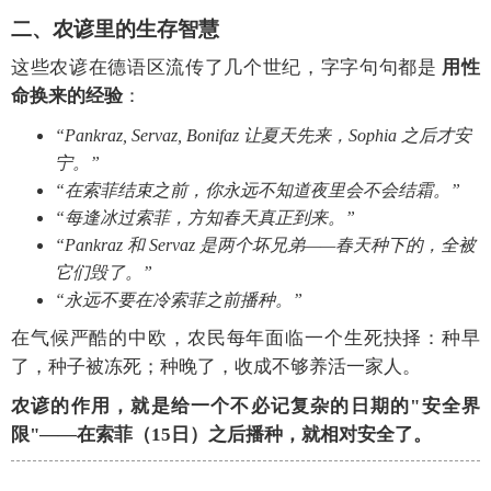
二、农谚里的生存智慧
这些农谚在德语区流传了几个世纪，字字句句都是
用性
命换来的经验
：
“Pankraz, Servaz, Bonifaz 让夏天先来，Sophia 之后才安
宁。”
“在索菲结束之前，你永远不知道夜里会不会结霜。”
“每逢冰过索菲，方知春天真正到来。”
“Pankraz 和 Servaz 是两个坏兄弟——春天种下的，全被
它们毁了。”
“永远不要在冷索菲之前播种。”
在气候严酷的中欧，农民每年面临一个生死抉择：种早
了，种子被冻死；种晚了，收成不够养活一家人。
农谚的作用，就是给一个不必记复杂的日期的"安全界
限"——在索菲（15日）之后播种，就相对安全了。