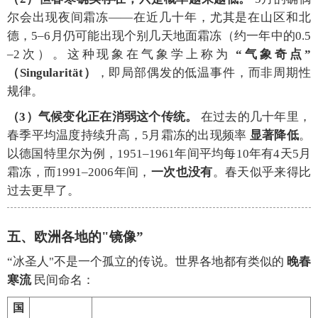
尔会出现夜间霜冻——在近几十年，尤其是在山区和北
德，5–6月仍可能出现个别几天地面霜冻（约一年中的0.5
–2次）。这种现象在气象学上称为
“气象奇点”
（Singularität）
，即局部偶发的低温事件，而非周期性
规律。
（3）气候变化正在消弱这个传统。
在过去的几十年里，
春季平均温度持续升高，5月霜冻的出现频率
显著降低
。
以德国特里尔为例，1951–1961年间平均每10年有4天5月
霜冻，而1991–2006年间，
一次也没有
。春天似乎来得比
过去更早了。
五、欧洲各地的"镜像”
“冰圣人"不是一个孤立的传说。世界各地都有类似的
晚春
寒流
民间命名：
国