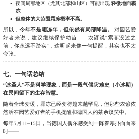
夜间局部地区（尤其北部和山区）可能出现
轻微地面霜
冻
但整体的大范围霜冻概率不高。
所以，
今年不是霜冻年，但依然有局部降温。
对园艺爱
好者来说，建议继续保护幼苗——农谚说"索菲没过之
前，你永远不踏实"，这听起来像一句提醒，其实也不太
夸张。
七、一句话总结
“冰圣人"不是科学现象，而是一段气候灾难史（小冰期）
在民间留下的生存智慧。
随着全球变暖，霜冻已经变得越来越罕见，但那些农谚依
然活在园艺爱好者的手机提醒和德国人的茶余谈笑中。
每年5月11–15日，当德国人偶尔感受到一阵春寒扑面而来
时——