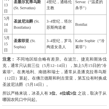
圣塞尔瓦蒂乌斯
4世纪，通格伦
Servaz（“温柔的
13
(St. Servatius)
主教
杀手”）
日
5月
圣波尼法爵
(St.
3–4世纪，塔尔
14
Bonifaz
Bonifatius)
苏斯殉道者
日
5月
圣索菲亚
(St.
3–4世纪，罗马
Kalte Sophie（“冷
15
Sophia)
殉道女圣人
索菲”）
日
注意：
不同地区组合略有差异。在波兰、捷克和斯洛伐
克，通常只认前三位（5月12–14日），加上5月15日的"冷
索菲"。在奥地利、南德和瑞士，通常从圣潘克拉蒂乌斯
（12日）算起。在佛兰德斯和利古里亚，第五位有时换成
圣波尼法爵（5月14日）。
所以严格来说，冰圣人有
3位、4位或5位
之说，取决于从
哪国农民口中问起。