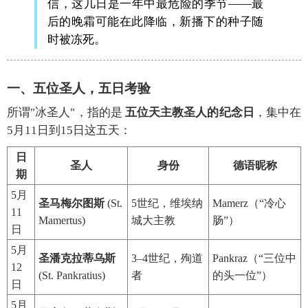
信，这几日是一年中最危险的季节——最
后的晚霜可能在此降临，新播下的种子随
时被冻死。
一、五位圣人，五日考验
所谓"冰圣人"，指的是
五位天主教圣人的纪念日
，集中在
5月11日到15日这五天：
日
圣人
身份
德语昵称
期
5月
圣马梅尔图斯
(St.
5世纪，维埃纳
Mamerz（“冷心
11
Mamertus)
城大主教
肠”）
日
5月
圣潘克拉蒂乌斯
3–4世纪，殉道
Pankraz（“三位中
12
(St. Pankratius)
者
的头一位”）
日
5月