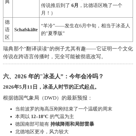
典
传说推后到了
6月
，比德语区晚了一个
月！）
德
“羊冷”——发生在6月中旬，相当于冰圣人
语
Schafskälte
的"夏季版”
区
瑞典那个"翻译误读"的例子尤其有趣——它证明一个文化
传说在跨语言传播时，完全可能被彻底改写。
六、2026 年的"冰圣人”：今年会冷吗？
2026年5月11日，冰圣人时节的正式起点。
根据德国气象局（DWD）的最新预报：
当前波罗的海高压刚刚结束了一个温暖的周末
本周以
12–18°C
的气温为主
德国南部可能有
持续降雨和局部雷暴
北德地区更冷，风力较大