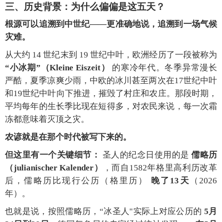
三、历史背景：为什么偏偏是这五天？
根源可以追溯到中世纪——更准确地说，追溯到一场气候
灾难。
从大约 14 世纪末到 19 世纪中叶，欧洲经历了一段被称为
“小冰期”（Kleine Eiszeit）
的寒冷年代。冬季异常漫长
严酷，夏季凉爽少雨，中欧的冰川甚至两次在17世纪中叶
和19世纪中叶向下推进，摧毁了村庄和农庄。那段时期，
平均每年的生长季比现在短得多，对农民来说，每一次霜
冻都意味着灭顶之灾。
农谚就是在那个时代被写下来的。
但这里有一个关键细节：
圣人的纪念日使用的是
儒略历
（julianischer Kalender）
，而自1582年格里高利历改革
后，儒略历比现行公历（格里历）
晚了13天
（2026
年）。
也就是说，按照儒略历，“冰圣人"实际上对应公历的
5月