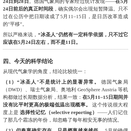
24日到28日
。德国气象局的专家经过统计发现——
在5月
24日前后的真正时间段
，确实偶尔会出现短暂降温。只不
过在公历中把日期读成了5月11–15日，是日历改革造成
的"平移”。
所以严格来说，
“冰圣人"仍然有一定科学依据，只不过它
应该在5月24日左右，而不是11日。
四、今天的科学结论
从现代气象学的角度，结论比较统一：
（1）“冰圣人"不是统计上的显著异常。
德国气象局
（DWD）、瑞士气象局、奥地利 GeoSphere Austria 等机
构都做过长期数据分析，结果一致：
在5月11–15日期间并
没有比平时更高的极端低温出现概率。
这个传说很大程
度上是
选择性记忆（selective reporting）
——人们记住
了那几个霜冻的年份，却忽略了每年相安无事的情况。
（2）但春寒确实存在，只是概率越来越低。
5月的确偶