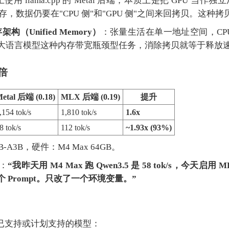
S 上使用 llama.cpp 的 Metal 后端，本质上是把 GPU 当
存，数据仍要在"CPU 侧"和"GPU 侧"之间来回拷贝。这种
构（Unified Memory）
：张量生活在单一地址空间，CPU 
大语言模型这种内存带宽瓶颈型任务，消除拷贝就等于释放
倍
etal 后端 (0.18)
MLX 后端 (0.19)
提升
,154 tok/s
1,810 tok/s
1.6x
8 tok/s
112 tok/s
~1.93x (93%)
B-A3B，硬件：M4 Max 64GB。
：
“我昨天用 M4 Max 跑 Qwen3.5 是 58 tok/s，今天启用
 Prompt。只改了一个环境变量。”
 后端已支持或计划支持的模型：