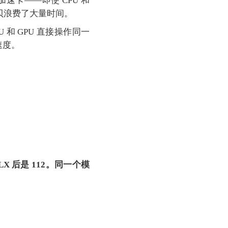
作独立加速卡——即使 CPU 和
拷贝浪费了大量时间。
和 GPU 直接操作同一
速度。
 MLX 后是 112。同一个模