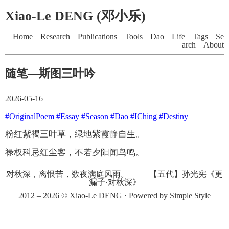
Xiao-Le DENG (邓小乐)
Home
Research
Publications
Tools
Dao
Life
Tags
Se
arch
About
随笔—斯图三叶吟
2026-05-16
#OriginalPoem
#Essay
#Season
#Dao
#IChing
#Destiny
粉红紫褐三叶草，绿地紫霞静自生。
禄权科忌红尘客，不若夕阳闻鸟鸣。
对秋深，离恨苦，数夜满庭风雨。
——
【五代】孙光宪《更
漏子·对秋深》
2012 – 2026 ©
Xiao-Le DENG
· Powered by
Simple Style