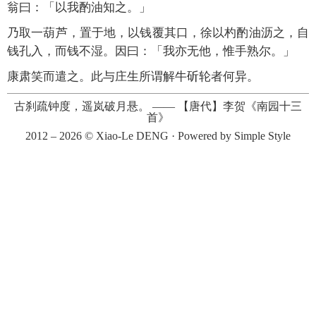
翁曰：「以我酌油知之。」
乃取一葫芦，置于地，以钱覆其口，徐以杓酌油沥之，自
钱孔入，而钱不湿。因曰：「我亦无他，惟手熟尔。」
康肃笑而遣之。此与庄生所谓解牛斫轮者何异。
古刹疏钟度，遥岚破月悬。
——
【唐代】李贺《南园十三
首》
2012 – 2026 ©
Xiao-Le DENG
· Powered by
Simple Style