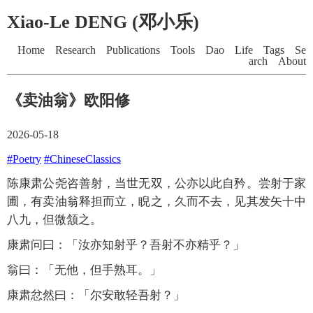
Xiao-Le DENG (邓小乐)
Home
Research
Publications
Tools
Dao
Life
Tags
Se
arch
About
《卖油翁》欧阳修
2026-05-18
#Poetry
#ChineseClassics
陈康肃公尧咨善射，当世无双，公亦以此自矜。尝射于家
圃，有卖油翁释担而立，睨之，久而不去，见其发矢十中
八九，但微颔之。
康肃问曰：「汝亦知射乎？吾射不亦精乎？」
翁曰：「无他，但手熟耳。」
康肃忿然曰：「尔安敢轻吾射？」