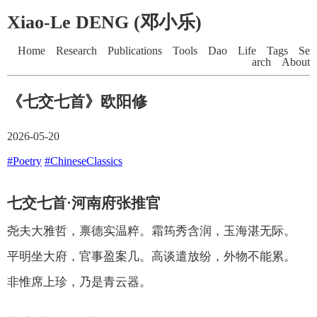
Xiao-Le DENG (邓小乐)
Home
Research
Publications
Tools
Dao
Life
Tags
Se
arch
About
《七交七首》欧阳修
2026-05-20
#Poetry
#ChineseClassics
七交七首·河南府张推官
尧夫大雅哲，禀德实温粹。霜筠秀含润，玉海湛无际。
平明坐大府，官事盈案几。高谈遣放纷，外物不能累。
非惟席上珍，乃是青云器。