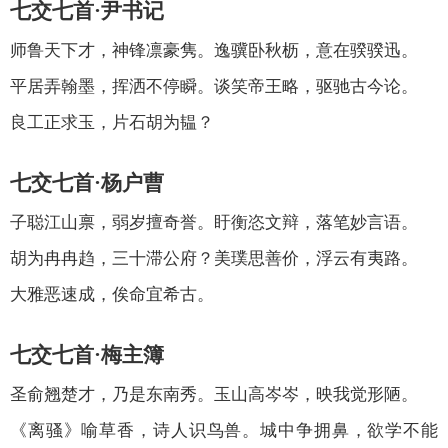
七交七首·尹书记
师鲁天下才，神锋凛豪隽。逸骥卧秋枥，意在骙骙迅。
平居弄翰墨，挥洒不停瞬。谈笑帝王略，驱驰古今论。
良工正求玉，片石胡为韫？
七交七首·杨户曹
子聪江山禀，弱岁擅奇誉。盱衡恣文辩，落笔妙言语。
胡为冉冉趋，三十滞公府？美璞思善价，浮云有夷路。
大雅恶速成，俟命宜希古。
七交七首·梅主簿
圣俞翘楚才，乃是东南秀。玉山高岑岑，映我觉形陋。
《离骚》喻草香，诗人识鸟兽。城中争拥鼻，欲学不能