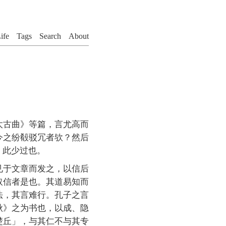
ife
Tags
Search
About
太古曲》等篇，言尤高而
今之纷殽驳冗者欤？然后
，此少过也。
见于文章而发之，以信后
取信者是也。其道易知而
法，其言难行。孔子之言
秋》之为书也，以成、隐
楚丘」，与其仁不与其专