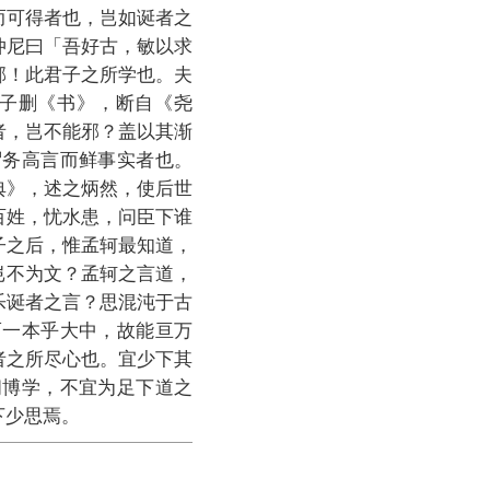
而可得者也，岂如诞者之
仲尼曰「吾好古，敏以求
邪！此君子之所学也。夫
子删《书》，断自《尧
者，岂不能邪？盖以其渐
谓务高言而鲜事实者也。
典》，述之炳然，使后世
百姓，忧水患，问臣下谁
子之后，惟孟轲最知道，
岂不为文？孟轲之言道，
乐诞者之言？思混沌于古
而一本乎大中，故能亘万
者之所尽心也。宜少下其
闻博学，不宜为足下道之
下少思焉。
》