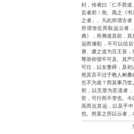
封，传者曰「仁不胜道
言者邪！尧、禹之《书
之者」。凡此所谓古者
所谓舍近而取远云者
典》，而弗道其前，其
远而难彰，不可以信后
唐、虞之道为百王首，
尊崇仰望不可及。其严
可任，以女妻舜，及祀
然其言不过于教人树桑
岂不为道？而其事乃世
初，以无形为至道者，
世，可行而不变也。今
高而近其远，以及乎中
也。然某之所以云者，