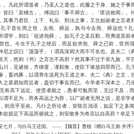
」。凡此所谓道者，乃圣人之道也，此履之于身、施之于事
》皆曰「若稽古」。傅说曰「事不师古」，「匪说攸闻」。
，其事乃君臣、上下、礼乐、刑法之事，又岂如诞者之言者
，孔子昔生周之世，去尧、舜远，孰与今去尧、舜远也？孔
所谓学，则曰「祖述尧舜」。如孔子之圣且勤，而弗道其前
世也。今生于孔子之绝后，而反欲求尧、舜之已前，世所
仲尼之叹曰「荡荡乎」！谓高深闳大而不可名也。及夫二《
若天，然则《书》之言岂不高邪？然其事不过于亲九族，平
山川，见诸侯，齐律度，谨权衡，使臣下诛放四罪而已。孔
麻，畜鸡豚，以谓养生送死为王道之本。夫二《典》之文，
人之甚易知而近者，盖切于事实而已。今学者不深本之，乃
无有高下远近。使贤者能之，愚者可勉而至，无过不及，
以谓不足为，而务高远之为胜，以广诞者无用之说，是非学
，则庶乎至矣。凡仆之所论者，皆陈言浅语，如足下之多
本欲损足下高远而俯就之，则安敢务为奇言以自高邪？幸足
至七月，与白马王还国。
——
【魏晋】曹植《赠白马王彪·并序