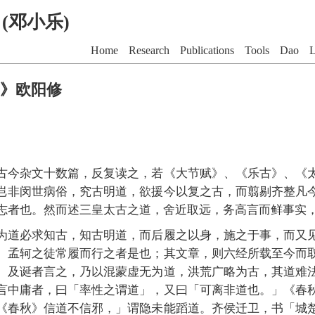
G (邓小乐)
Home
Research
Publications
Tools
Dao
L
》欧阳修
古今杂文十数篇，反复读之，若《大节赋》、《乐古》、《
岂非闵世病俗，究古明道，欲援今以复之古，而翦剔齐整凡
志者也。然而述三皇太古之道，舍近取远，务高言而鲜事实
为道必求知古，知古明道，而后履之以身，施之于事，而又
、孟轲之徒常履而行之者是也；其文章，则六经所载至今而
。及诞者言之，乃以混蒙虚无为道，洪荒广略为古，其道难
言中庸者，曰「率性之谓道」，又曰「可离非道也。」《春
《春秋》信道不信邪，」谓隐未能蹈道。齐侯迁卫，书「城