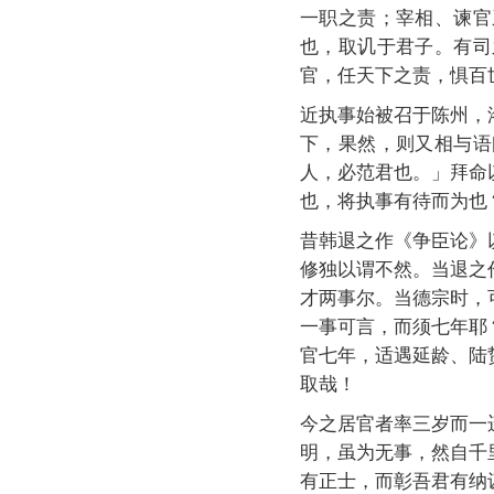
一职之责；宰相、谏官
也，取讥于君子。有司
官，任天下之责，惧百
近执事始被召于陈州，
下，果然，则又相与语
人，必范君也。」拜命
也，将执事有待而为也
昔韩退之作《争臣论》
修独以谓不然。当退之
才两事尔。当德宗时，
一事可言，而须七年耶
官七年，适遇延龄、陆
取哉！
今之居官者率三岁而一
明，虽为无事，然自千
有正士，而彰吾君有纳