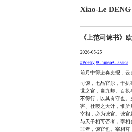
Xiao-Le DEN
《上范司谏书》欧
2026-05-25
#Poetry
#ChineseClassics
前月中得进奏吏报，云
司谏，七品官尔，于执
世之官，自九卿、百执
不得行，以其有守也。
害、社稷之大计，惟所
宰相，必为谏官。谏官
与天子相可否者，宰相
非者，谏官也。宰相尊