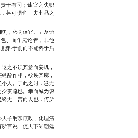
受责于有司；谏官之失职
泯，甚可惧也。夫七品之
御史，必为谏官。」及命
正色、面争庭论者，非他
夫能料于前而不能料于后
，退之不识其意而妄讥，
裴延龄作相，欲裂其麻，
任小人。于此之时，岂无
而夕奏疏也。幸而城为谏
是终无一言而去也，何所
今天子躬亲庶政，化理清
有所言说，使天下知朝廷