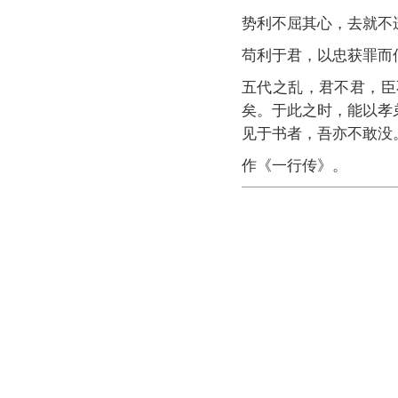
势利不屈其心，去就不
苟利于君，以忠获罪而
五代之乱，君不君，臣
矣。于此之时，能以孝
见于书者，吾亦不敢没
作《一行传》。