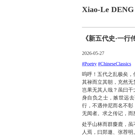
Xiao-Le DEN
《新五代史·一行
2026-05-27
#Poetry
#ChineseClassics
呜呼！五代之乱极矣，
其禄而立其朝，充然无
岂果无其人哉？虽曰干
身自负之士，嫉世远去
行，不遇仲尼而名不彰
无闻者。求之传记，而
处乎山林而群麋鹿，虽
人焉，曰郑遨、张荐明