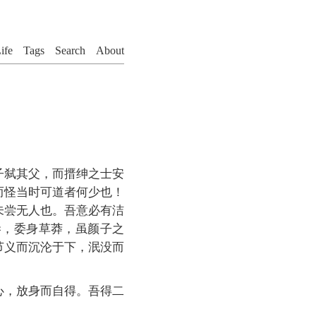
ife
Tags
Search
About
子弑其父，而搢绅之士安
而怪当时可道者何少也！
未尝无人也。吾意必有洁
巷，委身草莽，虽颜子之
节义而沉沦于下，泯没而
心，放身而自得。吾得二