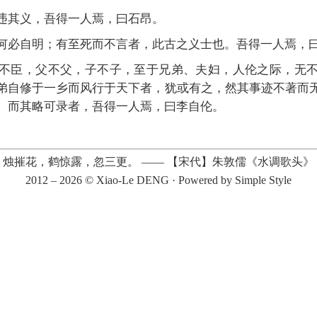
违其义，吾得一人焉，曰石昂。
何必自明；有至死而不言者，此古之义士也。吾得一人焉，
不臣，父不父，子不子，至于兄弟、夫妇，人伦之际，无
弟自修于一乡而风行于天下者，犹或有之，然其事迹不著而
。而其略可录者，吾得一人焉，曰李自伦。
烛摧花，鹤惊露，忽三更。
——
【宋代】朱敦儒《水调歌头》
2012 – 2026 ©
Xiao-Le DENG
· Powered by
Simple Style