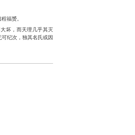
曰程福赟。
不大坏，而天理几乎其灭
无可纪次，独其名氏或因