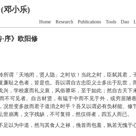
G (邓小乐)
Home
Research
Publications
Tools
Dao
L
传·序》欧阳修
传所谓「天地闭，贤人隐」之时欤！当此之时，臣弑其君，
复廉耻之色者，皆是也。吾以谓自古忠臣义士多出于乱世，
戈兴，学校废而礼义衰，风俗隳坏，至于如此；然自古天下
而不可见者。自古材贤，有韫于中而不见于外，或穷居陋
，况世变多故而君子道消之时乎？吾又以谓必有负材能、修
乱世崩离，文字残缺，不可复得，然仅得者，四五人而已。
不足以为中道，然与其食人之禄，俛首而包羞，孰若无愧于
。