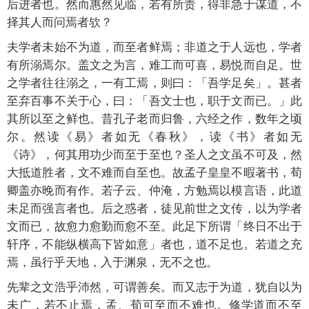
后进者也。然而惠然见临，若有所责，得非急于谋道，不
择其人而问焉者欤？
夫学者未始不为道，而至者鲜焉；非道之于人远也，学者
有所溺焉尔。盖文之为言，难工而可喜，易悦而自足。世
之学者往往溺之，一有工焉，则曰：「吾学足矣」。甚者
至弃百事不关于心，曰：「吾文士也，职于文而已。」此
其所以至之鲜也。昔孔子老而归鲁，六经之作，数年之顷
尔。然读《易》者如无《春秋》，读《书》者如无
《诗》，何其用功少而至于至也？圣人之文虽不可及，然
大抵道胜者，文不难而自至也。故孟子皇皇不暇著书，荀
卿盖亦晚而有作。若子云、仲淹，方勉焉以模言语，此道
未足而强言者也。后之惑者，徒见前世之文传，以为学者
文而已，故愈力愈勤而愈不至。此足下所谓「终日不出于
轩序，不能纵横高下皆如意」者也，道不足也。若道之充
焉，虽行乎天地，入于渊泉，无不之也。
先辈之文浩乎沛然，可谓善矣。而又志于为道，犹自以为
未广，若不止焉，孟、荀可至而不难也。修学道而不至