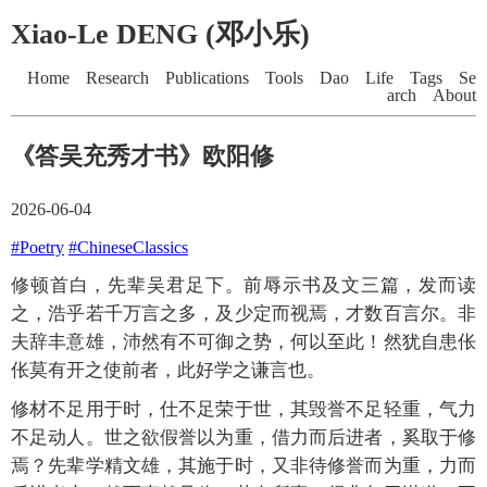
Xiao-Le DENG (邓小乐)
Home
Research
Publications
Tools
Dao
Life
Tags
Se
arch
About
《答吴充秀才书》欧阳修
2026-06-04
#Poetry
#ChineseClassics
修顿首白，先辈吴君足下。前辱示书及文三篇，发而读
之，浩乎若千万言之多，及少定而视焉，才数百言尔。非
夫辞丰意雄，沛然有不可御之势，何以至此！然犹自患伥
伥莫有开之使前者，此好学之谦言也。
修材不足用于时，仕不足荣于世，其毁誉不足轻重，气力
不足动人。世之欲假誉以为重，借力而后进者，奚取于修
焉？先辈学精文雄，其施于时，又非待修誉而为重，力而