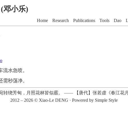
G (邓小乐)
Home
Research
Publications
Tools
Dao
L
o
车流水急喷。
还需秒荡净。
宛转绕芳甸，月照花林皆似霰。
——
【唐代】张若虚《春江花
2012 – 2026 ©
Xiao-Le DENG
· Powered by
Simple Style