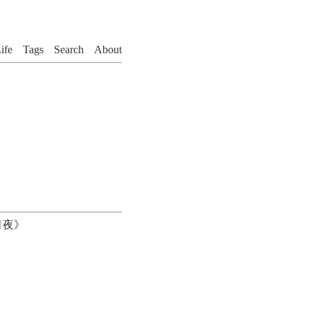
ife
Tags
Search
About
月夜》