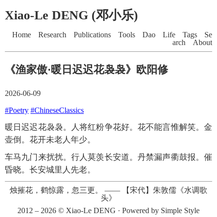
Xiao-Le DENG (邓小乐)
Home
Research
Publications
Tools
Dao
Life
Tags
Se
arch
About
《渔家傲·暖日迟迟花袅袅》欧阳修
2026-06-09
#Poetry
#ChineseClassics
暖日迟迟花袅袅。人将红粉争花好。花不能言惟解笑。金
壶倒。花开未老人年少。
车马九门来扰扰。行人莫羡长安道。丹禁漏声衢鼓报。催
昏晓。长安城里人先老。
烛摧花，鹤惊露，忽三更。
——
【宋代】朱敦儒《水调歌
头》
2012 – 2026 ©
Xiao-Le DENG
· Powered by
Simple Style