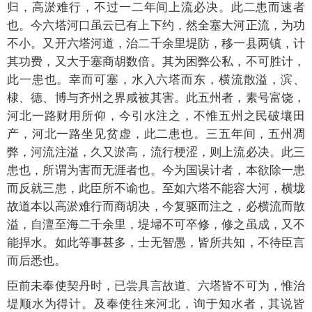
归，高淤难行，不过一二年间上流必决。此二患而速者
也。今六塔河口虽云已有上下约，然全塞大河正流，为功
不小。又开六塔河道，治二千余里堤防，移一县两镇，计
其功费，又大于塞商胡数倍。其为困弊公私，不可胜计，
此一患也。幸而可塞，水入六塔而东，横流散溢，滨、
棣、德、博与齐州之界咸被其害。此五州者，素号富饶，
河北一路财用所仰，今引水注之，不惟五州之民破壤田
产，河北一路坐见贫虚，此二患也。三五年间，五州凋
弊，河流注溢，久又淤高，流行梗涩，则上流必决。此三
患也，所谓为害而无涯者也。今为国误计者，本欲除一患
而反就三患，此臣所不谕也。至如六塔不能容大河，横垅
故道本以高淤难行而商胡决，今复驱而注之，必横流而散
溢，自澶至海二千余里，堤埽不可卒修，修之虽成，又不
能捍水。如此等事甚多，士无智愚，皆所共知，不待臣言
而后悉也。
臣前未奉使契丹时，已尝具言故道、六塔皆不可为，惟治
堤顺水为得计。及奉使往来河北，询于知水者，其说皆