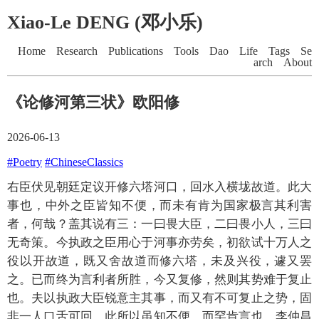
Xiao-Le DENG (邓小乐)
Home
Research
Publications
Tools
Dao
Life
Tags
Se
arch
About
《论修河第三状》欧阳修
2026-06-13
#Poetry
#ChineseClassics
右臣伏见朝廷定议开修六塔河口，回水入横垅故道。此大
事也，中外之臣皆知不便，而未有肯为国家极言其利害
者，何哉？盖其说有三：一曰畏大臣，二曰畏小人，三曰
无奇策。今执政之臣用心于河事亦劳矣，初欲试十万人之
役以开故道，既又舍故道而修六塔，未及兴役，遽又罢
之。已而终为言利者所胜，今又复修，然则其势难于复止
也。夫以执政大臣锐意主其事，而又有不可复止之势，固
非一人口舌可回。此所以虽知不便，而罕肯言也。李仲昌