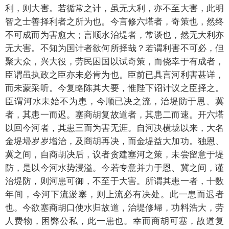
利，则大害。若循常之计，虽无大利，亦不至大害，此明
智之士善择利者之所为也。今言修六塔者，奇策也，然终
不可成而为害愈大；言顺水治堤者，常谈也，然无大利亦
无大害。不知为国计者欲何所择哉？若谓利害不可必，但
聚大众，兴大役，劳民困国以试奇策，而侥幸于有成者，
臣谓虽执政之臣亦未必肯为也。臣前已具言河利害甚详，
而未蒙采听。今复略陈其大要，惟陛下诏计议之臣择之。
臣谓河水未始不为患，今顺已决之流，治堤防于恩、冀
者，其患一而迟。塞商胡复故道者，其患二而速。开六塔
以回今河者，其患三而为害无涯。自河决横垅以来，大名
金堤埽岁岁增治，及商胡再决，而金堤益大加功。独恩、
冀之间，自商胡决后，议者贪建塞河之策，未尝留意于堤
防，是以今河水势浸溢。今若专意并力于恩、冀之间，谨
治堤防，则河患可御，不至于大害。所谓其患一者，十数
年间，今河下流淤塞，则上流必有决处。此一患而迟者
也。今欲塞商胡口使水归故道，治堤修埽，功料浩大，劳
人费物，困弊公私，此一患也。幸而商胡可塞，故道复