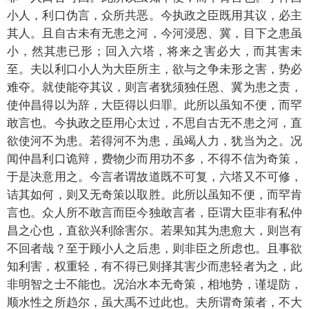
小人，利口伪言，众所共恶。今执政之臣既用其议，必主
其人。且自古未有无患之河，今河浸恩、冀，目下之患虽
小，然其患已形；回入六塔，将来之害必大，而其害未
至。夫以利口小人为大臣所主，欲与之争未形之害，势必
难夺。就使能夺其议，则言者犹须独任恩、冀为患之责，
使仲昌得以为辞，大臣得以归罪。此所以虽知不便，而罕
敢言也。今执政之臣用心太过，不思自古无不患之河，直
欲使河不为患。若得河不为患，虽竭人力，犹当为之。况
闻仲昌利口诡辩，费物少而用功不多，不得不信为奇策，
于是决意用之。今言者谓故道既不可复，六塔又不可修，
诘其如何，则又无奇策以取胜。此所以虽知不便，而罕肯
言也。众人所不敢言而臣今独敢言者，臣谓大臣非有私仲
昌之心也，直欲兴利除害尔。若果知其为患愈大，则岂有
不回者哉？至于顾小人之后患，则非臣之所虑也。且事欲
知利害，权重轻，有不得已则择其害少而患轻者为之，此
非明智之士不能也。况治水本无奇策，相地势，谨堤防，
顺水性之所趋尔，虽大禹不过此也。夫所谓奇策者，不大