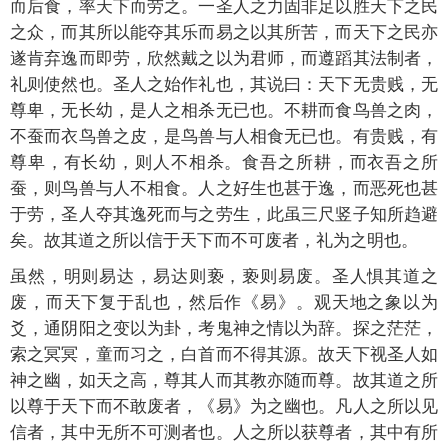
而后食，率天下而劳之。一圣人之力固非足以胜天下之民
之众，而其所以能夺其乐而易之以其所苦，而天下之民亦
遂肯弃逸而即劳，欣然戴之以为君师，而遵蹈其法制者，
礼则使然也。圣人之始作礼也，其说曰：天下无贵贱，无
尊卑，无长幼，是人之相杀无已也。不耕而食鸟兽之肉，
不蚕而衣鸟兽之皮，是鸟兽与人相食无已也。有贵贱，有
尊卑，有长幼，则人不相杀。食吾之所耕，而衣吾之所
蚕，则鸟兽与人不相食。人之好生也甚于逸，而恶死也甚
于劳，圣人夺其逸死而与之劳生，此虽三尺竖子知所趋避
矣。故其道之所以信于天下而不可废者，礼为之明也。
虽然，明则易达，易达则亵，亵则易废。圣人惧其道之
废，而天下复于乱也，然后作《易》。观天地之象以为
爻，通阴阳之变以为卦，考鬼神之情以为辞。探之茫茫，
索之冥冥，童而习之，白首而不得其源。故天下视圣人如
神之幽，如天之高，尊其人而其教亦随而尊。故其道之所
以尊于天下而不敢废者，《易》为之幽也。凡人之所以见
信者，其中无所不可测者也。人之所以获尊者，其中有所