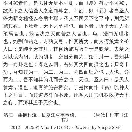
不可窥者也。是以礼无所不可测，而《易》有所不可窥，
故天下之人信圣人之道而尊之。不然，则《易》者岂圣人
务为新奇秘怪以夸后世耶？圣人不因天下之至神，则无所
施其教。卜筮者，天下之至神也。而卜者，听乎天而人不
预焉者也，筮者决之天而营之人者也。龟，漫而无理者
也，灼荆而钻之，方功义弓，惟其所为，而人何预焉？圣
人曰：是纯乎天技耳，技何所施吾教？于是取筮。夫筮之
所以或为阳、或为阴者，必自分而为二始；卦一，吾知其
为一而卦之也；揲之以四，吾知其为四而揲之也；归奇于
扐，吾知其为一、为二、为三、为四而归之也，人也。分
而为二，吾不知其为几而分之也，天也。圣人曰：是天人
参焉，道也，道有所施吾教矣。于是因而作《易》以神天
下之耳目，而其道遂尊而不废。此圣人用其机权以持天下
之心，而济其道于无穷也。
清江一曲抱村流，长夏江村事事幽。
——
【唐代】杜甫《江
村》
2012 – 2026 ©
Xiao-Le DENG
· Powered by
Simple Style