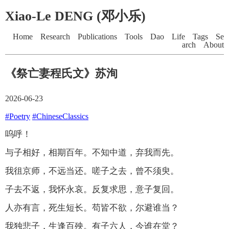
Xiao-Le DENG (邓小乐)
Home
Research
Publications
Tools
Dao
Life
Tags
Se
arch
About
《祭亡妻程氏文》苏洵
2026-06-23
#Poetry
#ChineseClassics
呜呼！
与子相好，相期百年。不知中道，弃我而先。
我徂京师，不远当还。嗟子之去，曾不须臾。
子去不返，我怀永哀。反复求思，意子复回。
人亦有言，死生短长。苟皆不欲，尔避谁当？
我独悲子，生逢百殃。有子六人，今谁在堂？