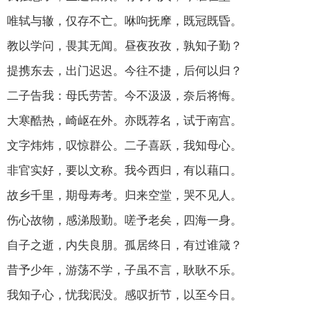
唯轼与辙，仅存不亡。咻呴抚摩，既冠既昏。
教以学问，畏其无闻。昼夜孜孜，孰知子勤？
提携东去，出门迟迟。今往不捷，后何以归？
二子告我：母氏劳苦。今不汲汲，奈后将悔。
大寒酷热，崎岖在外。亦既荐名，试于南宫。
文字炜炜，叹惊群公。二子喜跃，我知母心。
非官实好，要以文称。我今西归，有以藉口。
故乡千里，期母寿考。归来空堂，哭不见人。
伤心故物，感涕殷勤。嗟予老矣，四海一身。
自子之逝，内失良朋。孤居终日，有过谁箴？
昔予少年，游荡不学，子虽不言，耿耿不乐。
我知子心，忧我泯没。感叹折节，以至今日。