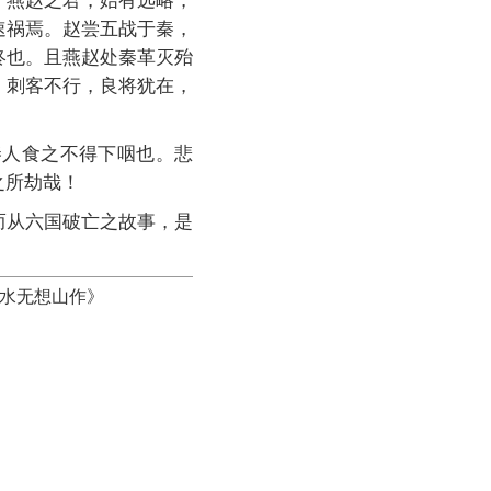
。燕赵之君，始有远略，
速祸焉。赵尝五战于秦，
终也。且燕赵处秦革灭殆
，刺客不行，良将犹在，
秦人食之不得下咽也。悲
之所劫哉！
而从六国破亡之故事，是
溧水无想山作》