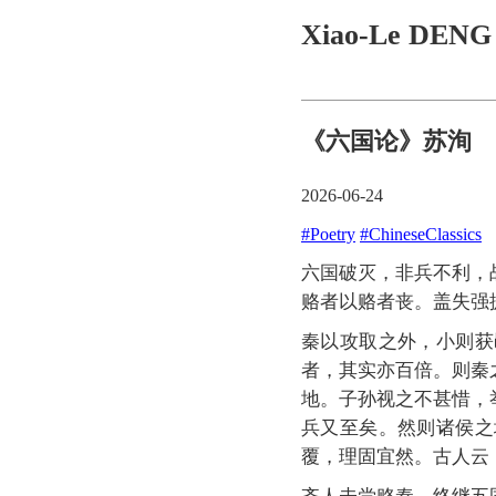
Xiao-Le DEN
《六国论》苏洵
2026-06-24
#Poetry
#ChineseClassics
六国破灭，非兵不利，
赂者以赂者丧。盖失强
秦以攻取之外，小则获
者，其实亦百倍。则秦
地。子孙视之不甚惜，
兵又至矣。然则诸侯之
覆，理固宜然。古人云