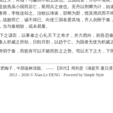
国迁灭，何哉？与嬴而不助五国也。五国既丧，齐亦不免矣
是故燕虽小国而后亡，斯用兵之效也。至丹以荆卿为计，始
者再，李牧连却之。洎牧以谗诛，邯郸为郡，惜其用武而不
，战败而亡，诚不得已。向使三国各爱其地，齐人勿附于秦
，当与秦相较，或未易量。
下之谋臣，以事秦之心礼天下之奇才，并力西向，则吾恐
秦人积威之所劫，日削月割，以趋于亡。为国者无使为积威
势弱于秦，而犹有可以不赂而胜之之势。苟以天下之大，下
雨肥梅子，午阴嘉树清圆。
——
【宋代】周邦彦《满庭芳·夏日
2012 – 2026 ©
Xiao-Le DENG
· Powered by
Simple Style