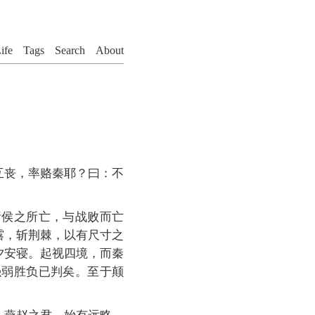
ife
Tags
Search
About
互丧，率赂秦耶？曰：不
诸侯之所亡，与战败而亡
露，斩荆棘，以有尺寸之
夕安寝。起视四境，而秦
强弱胜负已判矣。至于颠
。