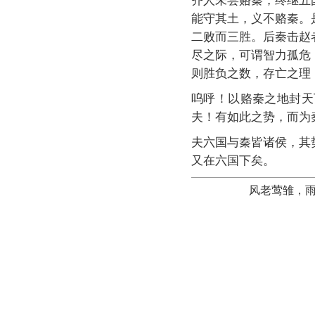
齐人未尝赂秦，终继五
能守其土，义不赂秦。
二败而三胜。后秦击赵
尽之际，可谓智力孤危
则胜负之数，存亡之理
呜呼！以赂秦之地封天
夫！有如此之势，而为
夫六国与秦皆诸侯，其
又在六国下矣。
风老莺雏，