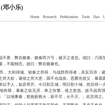
G (邓小乐)
Home
Research
Publications
Tools
Dao
L
战不善，弊在赂秦。赂秦而力亏，破灭之道也。或曰：六国
援，不能独完。故曰：弊在赂秦也。
邑，大则得城。较秦之所得，与战胜而得者，其实百倍；
之所大欲，诸侯之所大患，固不在战矣。思厥先祖父，暴霜
举以予人，如弃草芥。今日割五城，明日割十城，然后得一
地有限，暴秦之欲无厌，奉之弥繁，侵之愈急。故不战而
：「以地事秦，犹抱薪救火，薪不尽，火不灭。」此言得之