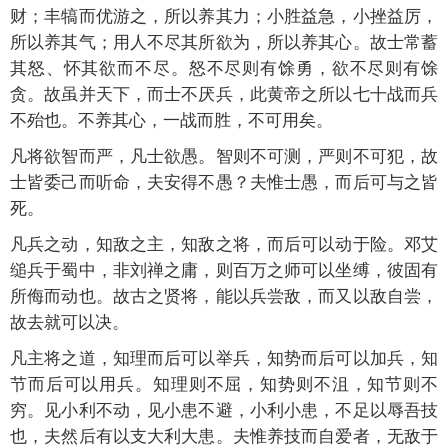
财；丰犒而优游之，所以养其力；小胜益急，小挫益厉，
所以养其气；用人不尽其所欲为，所以养其心。故士常蓄
其怒、怀其欲而不尽。怒不尽则有馀勇，欲不尽则有馀
贪。故虽并天下，而士不厌兵，此黄帝之所以七十战而兵
不殆也。不养其心，一战而胜，不可用矣。
凡将欲智而严，凡士欲愚。智则不可测，严则不可犯，故
士皆委己而听命，夫安得不愚？夫惟士愚，而后可与之皆
死。
凡兵之动，知敌之主，知敌之将，而后可以动于险。邓艾
缒兵于蜀中，非刘禅之庸，则百万之师可以坐缚，彼固有
所侮而动也。故古之贤将，能以兵尝敌，而又以敌自尝，
故去就可以决。
凡主将之道，知理而后可以举兵，知势而后可以加兵，知
节而后可以用兵。知理则不屈，知势则不沮，知节则不
穷。见小利不动，见小患不避，小利小患，不足以辱吾技
也，夫然后有以支大利大患。夫惟养技而自爱者，无敌于