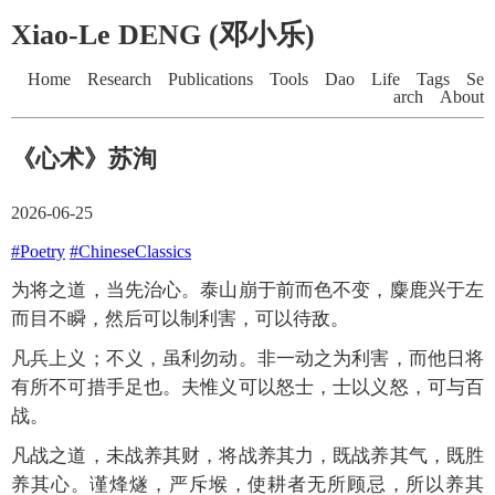
Xiao-Le DENG (邓小乐)
Home
Research
Publications
Tools
Dao
Life
Tags
Se
arch
About
《心术》苏洵
2026-06-25
#Poetry
#ChineseClassics
为将之道，当先治心。泰山崩于前而色不变，麋鹿兴于左
而目不瞬，然后可以制利害，可以待敌。
凡兵上义；不义，虽利勿动。非一动之为利害，而他日将
有所不可措手足也。夫惟义可以怒士，士以义怒，可与百
战。
凡战之道，未战养其财，将战养其力，既战养其气，既胜
养其心。谨烽燧，严斥堠，使耕者无所顾忌，所以养其