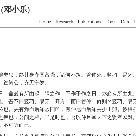
G (邓小乐)
Home
Research
Publications
Tools
Dao
L
攘夷狄，终其身齐国富强，诸侯不叛。管仲死，竖刁、易牙
，讫简公，齐无宁岁。
日，盖必有所由起；祸之作，不作于作之日，亦必有所由兆
也，吾不曰竖刁、易牙、开方，而曰管仲。何则？竖刁、易
公也。夫有舜而后知放四凶，有仲尼而后知去少正卯。彼桓
之疾也，公问之相。当是时也，吾以仲且举天下之贤者以对
，不可近而已。