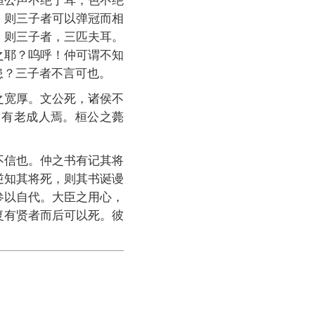
桓公声不绝于耳，色不绝
，则三子者可以弹冠而相
，则三子者，三匹夫耳。
之耶？呜呼！仲可谓不知
患？三子者不言可也。
之宽厚。文公死，诸侯不
尚有老成人焉。桓公之薨
不信也。仲之书有记其将
逆知其将死，则其书诞谩
参以自代。大臣之用心，
复有贤者而后可以死。彼