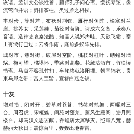
诙谐。孟训文公谈性善，颜师孔子问心斋。缓抚琴弦，像
流莺而并语；斜排筝柱。类过雁之相挨。
丰对俭，等对差，布袄对荆钗。雁行对鱼阵，榆塞对兰
崖。挑荠女，采莲娃，菊径对苔阶。诗成六义备，乐奏八
音谐。造律吏哀秦法酷，知音人说郑声哇。天欲飞霜，塞
上有鸿行已过；云将作雨，庭前多蚁阵先排。
城对市，巷对街，破屋对空阶。桃枝对桂叶，砌蚓对墙
蜗。梅可望，橘堪怀，季路对高柴。花藏沽酒市，竹映读
书斋。马首不容孤竹扣，车轮终就洛阳埋。朝宰锦衣，贵
束乌犀之带；宫人宝髻，宜簪白燕之钗。
十灰
增对损，闭对开，碧草对苍苔。书签对笔架，两曜对三
台。周召虎，宋桓魋，阆苑对蓬莱。薰风生殿阁，皓月照
楼台。却马汉文思罢献，吞蝗唐太冀移灾。照耀八荒，赫
赫丽天秋日；震惊百里，轰轰出地春雷。