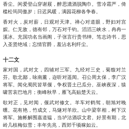
香尘。闲爱登山穿谢屐，醉思漉酒脱陶巾。雪冷霜严，倚
槛松筠同傲岁；日迟风暖，满园花柳各争春。
香对火，炭对薪，日观对天津。禅心对道眼，野妇对宫
嫔。仁无敌，德有邻，万石对千钧。滔滔三峡水，冉冉一
溪冰。充国功名当画阁，子张言行贵书绅。笃志诗书，思
入圣贤绝域；忘情官爵，羞沾名利纤尘。
十二文
家对国，武对文，四辅对三军。九经对三史，菊馥对兰
芬。歌北鄙，咏南薰，迩听对遥闻。召公周太保，李广汉
将军。闻化蜀民皆草偃，争权晋土已瓜分。巫峡夜深，猿
啸苦哀巴地月；衡峰秋早，雁飞高贴楚天云。
欹对正，见对闻，偃武对修文。羊车对鹤驾，朝旭对晚
曛。花有艳，竹成文，马燧对羊欣。山中梁宰相，树下汉
将军。施帐解围嘉道韫，当垆沽酒叹文君。好景有期，北
岭几枝梅似雪；丰年先兆，西郊千顷稼如云。