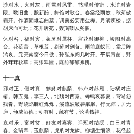
沙对水，火对灰，雨雪对风雷。书淫对传癖，水浒对岩
隈。歌旧曲，酿新醅，舞馆对歌台。春棠经雨放，秋菊傲
霜开。作酒固难忘曲糵，调羹必要用盐梅。月满庾楼，据
胡床而可玩；花开唐苑，轰羯鼓以奚催。
休对咎，福对灾，象箸对犀杯。宫花对御柳，峻阁对高
台。花蓓蕾，草根荄，剔藓对剜苔。雨前庭蚁闹，霜后阵
鸿哀。元亮南窗今日傲，孙弘东阁几时开。平展青茵，野
外茸茸软草；高张翠幄，庭前郁郁凉槐。
十一真
邪对正，假对真，獬豸对麒麟。韩卢对苏雁，陆橘对庄
椿。韩五鬼，李三人，北魏对西秦。蝉鸣哀暮夏，莺啭怨
残春。野烧焰腾红烁烁，溪流波皱碧粼粼。行无踪，居无
庐，颂成酒德；动有时，藏有节，论著钱神。
哀对乐，富对贫，好友对嘉宾。弹冠对结绶，白日对青
春。金翡翠，玉麒麟，虎爪对龙鳞。柳塘生细浪，花径起