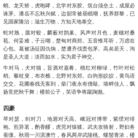
蛸。龙夭矫，虎咆哮，北学对东胶。筑台须垒土，成屋必
诛茅。潘岳不忘秋兴赋，边韶常被昼眠嘲，抚养群黎，已
见国家隆治；滋生万物，方知天地泰交。
蛇对虺，蜃对蛟，麟薮对鹊巢。风声对月色，麦穗对桑
苞。何妥难，子云嘲，楚甸对商郊。五音惟耳听，万虑在
心包。葛被汤征因仇饷，楚遭齐伐责包茅。高矣若天，洵
是圣人大道；淡而如水，实为君子神交。
牛对马，犬对猫，旨酒对嘉肴。桃红对柳绿，竹叶对松
梢。藜杖叟，布衣樵，北野对东郊。白驹形皎皎，黄鸟语
交交。花圃春残无客到，柴门夜永有僧敲。墙畔佳人，飘
扬竞把秋千舞；楼前公子，笑语争将蹴踘抛。
四豪
琴对瑟，剑对刀，地迥对天高。峨冠对博带，紫绶对绯
袍。煎异茗，酌香醪，虎兕对猿猱。武夫攻骑射，野妇务
蚕缫。秋雨一川淇澳竹，春风两岸武陵桃。螺髻青浓，楼