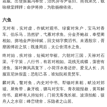
霜威。出使振威冯奉世，治民异等尹翁归。燕我弟兄，载
咏棣棠韡韡；命伊将帅，为歌杨柳依依。
六鱼
无对有，实对虚，作赋对观书。绿窗对朱户，宝马对香
车。伯乐马，浩然驴，弋雁对求鱼。分金齐鲍叔，奉璧蔺
相如。掷地金声孙绰赋，回文锦字窦滔书。未遇殷宗，胥
靡困傅岩之筑；既逢周后，太公舍渭水之鱼。
终对始，疾对徐，短褐对华裾。六朝对三国，天禄对石
渠。千字策，八行书，有若对相如。花残无戏蝶，藻密有
潜鱼。落叶舞风高复下，小荷浮水卷还舒。爱见人长，共
服宣尼休假盖；恐彰己吝，谁知阮裕竟焚车。
麟对凤，鳖对鱼，内史对中书。犁锄对耒耜，畎浍对郊
墟。犀角带，象牙梳，驷马对安车。青衣能报赦，黄耳解
传书。庭畔有人持短剑，门前无客曳长裾。波浪拍船，骇
舟人之水宿；峰峦绕舍，乐隐者之山居。