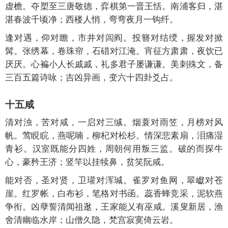
虚檐。夺槊至三唐敬德，弈棋第一晋王恬。南浦客归，湛
湛春波千顷净；西楼人悄，弯弯夜月一钩纤。
逢对遇，仰对瞻，市井对闾阎。投簪对结绶，握发对掀
髯。张绣幕，卷珠帘，石碏对江淹。宵征方肃肃，夜饮已
厌厌。心褊小人长戚戚，礼多君子屡谦谦。美刺殊文，备
三百五篇诗咏；吉凶异画，变六十四卦爻占。
十五咸
清对浊，苦对咸，一启对三缄。烟蓑对雨笠，月榜对风
帆。莺睍睆，燕呢喃，柳杞对松杉。情深悲素扇，泪痛湿
青衫。汉室既能分四姓，周朝何用叛三监。破的而探牛
心，豪矜王济；竖竿以挂犊鼻，贫笑阮咸。
能对否，圣对贤，卫瓘对浑瑊。雀罗对鱼网，翠巘对苍
崖。红罗帐，白布衫，笔格对书函。蕊香蜂竞采，泥软燕
争衔。凶孽誓清闻祖逖，王家能乂有巫咸。溪叟新居，渔
舍清幽临水岸；山僧久隐，梵宫寂寞倚云岩。