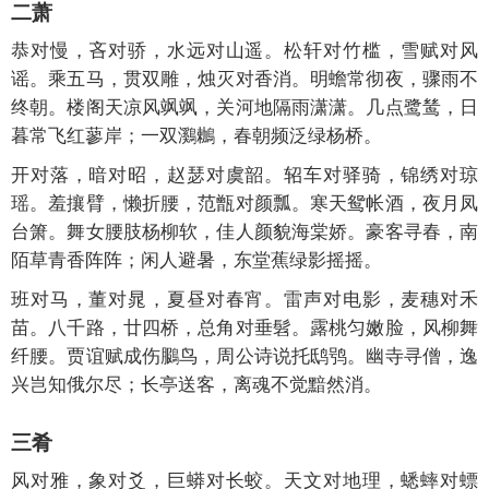
二萧
恭对慢，吝对骄，水远对山遥。松轩对竹槛，雪赋对风
谣。乘五马，贯双雕，烛灭对香消。明蟾常彻夜，骤雨不
终朝。楼阁天凉风飒飒，关河地隔雨潇潇。几点鹭鸶，日
暮常飞红蓼岸；一双鸂鶒，春朝频泛绿杨桥。
开对落，暗对昭，赵瑟对虞韶。轺车对驿骑，锦绣对琼
瑶。羞攘臂，懒折腰，范甑对颜瓢。寒天鸳帐酒，夜月凤
台箫。舞女腰肢杨柳软，佳人颜貌海棠娇。豪客寻春，南
陌草青香阵阵；闲人避暑，东堂蕉绿影摇摇。
班对马，董对晁，夏昼对春宵。雷声对电影，麦穗对禾
苗。八千路，廿四桥，总角对垂髫。露桃匀嫩脸，风柳舞
纤腰。贾谊赋成伤鵩鸟，周公诗说托鸱鸮。幽寺寻僧，逸
兴岂知俄尔尽；长亭送客，离魂不觉黯然消。
三肴
风对雅，象对爻，巨蟒对长蛟。天文对地理，蟋蟀对螵