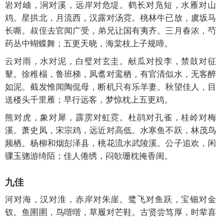
岩对岫，涧对溪，远岸对危堤。鹤长对凫短，水雁对山
鸡。星拱北，月流西，汉露对汤霓。桃林牛已放，虞坂马
长嘶。叔侄去官闻广受，弟兄让国有夷齐。三月春浓，芍
药丛中蝴蝶舞；五更天晓，海棠枝上子规啼。
云对雨，水对泥，白璧对玄圭。献瓜对投李，禁鼓对征
鼙。徐稚榻，鲁班梯，凤翥对鸾栖，有官清似水，无客醉
如泥。截发惟闻陶侃母，断机只有乐羊妻。秋望佳人，目
送楼头千里雁；早行远客，梦惊枕上五更鸡。
熊对虎，象对犀，霹雳对虹霓。杜鹃对孔雀，桂岭对梅
溪。萧史凤，宋宗鸡，远近对高低。水寒鱼不跃，林茂鸟
频栖。杨柳和烟彭泽县，桃花流水武陵溪。公子追欢，闲
骤玉骢游绮陌；佳人倦绣，闷欹珊枕掩香闺。
九佳
河对海，汉对淮，赤岸对朱崖。鹭飞对鱼跃，宝钿对金
钗。鱼圉圉，鸟喈喈，草履对芒鞋。古贤尝笃厚，时辈喜