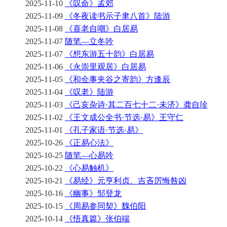
2025-11-10
《叹命》孟郊
2025-11-09
《冬夜读书示子聿八首》陆游
2025-11-08
《喜老自嘲》白居易
2025-11-07
随笔—立冬吟
2025-11-07
《想东游五十韵》白居易
2025-11-06
《永崇里观居》白居易
2025-11-05
《和佥事夹谷之寄韵》方逢辰
2025-11-04
《叹老》陆游
2025-11-03
《己亥杂诗·其二百七十二·未济》龚自珍
2025-11-02
《王文成公全书·节选·易》王守仁
2025-11-01
《孔子家语·节选·易》
2025-10-26
《正易心法》
2025-10-25
随笔—心易吟
2025-10-22
《心易触机》
2025-10-21
《易经》元亨利贞、吉吝厉悔咎凶
2025-10-16
《幽事》邹登龙
2025-10-15
《周易参同契》魏伯阳
2025-10-14
《悟真篇》张伯端