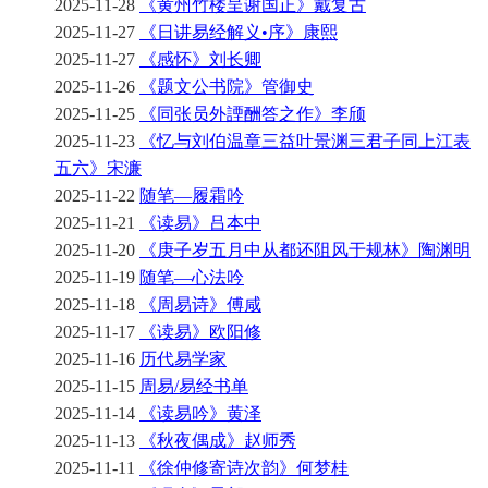
2025-11-28
《黄州竹楼呈谢国正》戴复古
2025-11-27
《日讲易经解义•序》康熙
2025-11-27
《感怀》刘长卿
2025-11-26
《题文公书院》管御史
2025-11-25
《同张员外諲酬答之作》李颀
2025-11-23
《忆与刘伯温章三益叶景渊三君子同上江表
五六》宋濂
2025-11-22
随笔—履霜吟
2025-11-21
《读易》吕本中
2025-11-20
《庚子岁五月中从都还阻风于规林》陶渊明
2025-11-19
随笔—心法吟
2025-11-18
《周易诗》傅咸
2025-11-17
《读易》欧阳修
2025-11-16
历代易学家
2025-11-15
周易/易经书单
2025-11-14
《读易吟》黄泽
2025-11-13
《秋夜偶成》赵师秀
2025-11-11
《徐仲修寄诗次韵》何梦桂