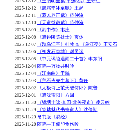
2025-12-12
《王阳明全集·节选·易》王守仁
2025-12-12
《履霜坚冰至赋》王起
2025-12-11
《蒙以养正赋》范仲淹
2025-12-10
《天道益谦赋》范仲淹
2025-12-09
《湘中作》韦庄
2025-12-08
《赠钟陵陈处士》贯休
2025-12-07
《题乌江亭》杜牧 & 《乌江亭》王安石
2025-12-06
《初发石首城》谢灵运
2025-12-05
《中元谒陵遇雨二十首》李东阳
2025-12-04
随笔—万物共时吟
2025-12-04
《江南曲》于鹄
2025-12-03
《拜石斋先生墓下》黄任
2025-12-02
《太极诗上范天碧侍郎》陈普
2025-12-01
《赠沈雷阳》方回
2025-11-30
《钱塘十咏·其四·北关夜市》凌云翰
2025-11-29
《答魑魅代书寄家人》沈佺期
2025-11-29
帛书版《易经》
2025-11-28
随笔—正偏印食伤吟