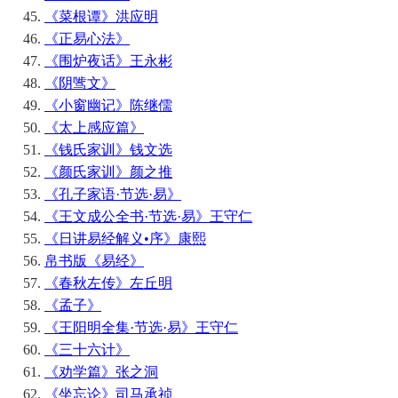
《菜根谭》洪应明
《正易心法》
《围炉夜话》王永彬
《阴骘文》
《小窗幽记》陈继儒
《太上感应篇》
《钱氏家训》钱文选
《颜氏家训》颜之推
《孔子家语·节选·易》
《王文成公全书·节选·易》王守仁
《日讲易经解义•序》康熙
帛书版《易经》
《春秋左传》左丘明
《孟子》
《王阳明全集·节选·易》王守仁
《三十六计》
《劝学篇》张之洞
《坐忘论》司马承祯