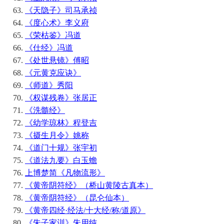
《天隐子》司马承祯
《度心术》李义府
《荣枯鉴》冯道
《仕经》冯道
《处世悬镜》傅昭
《元黄克应诀》
《师道》秀阳
《权谋残卷》张居正
《洗髓经》
《幼学琼林》程登吉
《摄生月令》姚称
《道门十规》张宇初
《道法九要》白玉蟾
上博楚简《凡物流形》
《黄帝阴符经》（桥山黄陵古真本）
《黄帝阴符经》（昆仑仙本）
《黄帝四经·经法/十大经/称/道原》
《朱子家训》朱用纯