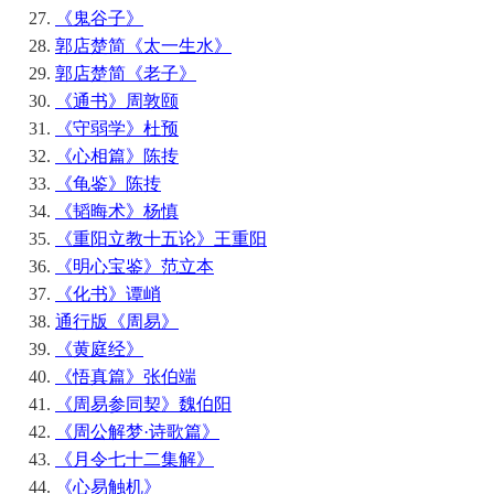
《鬼谷子》
郭店楚简《太一生水》
郭店楚简《老子》
《通书》周敦颐
《守弱学》杜预
《心相篇》陈抟
《龟鉴》陈抟
《韬晦术》杨慎
《重阳立教十五论》王重阳
《明心宝鉴》范立本
《化书》谭峭
通行版《周易》
《黄庭经》
《悟真篇》张伯端
《周易参同契》魏伯阳
《周公解梦·诗歌篇》
《月令七十二集解》
《心易触机》