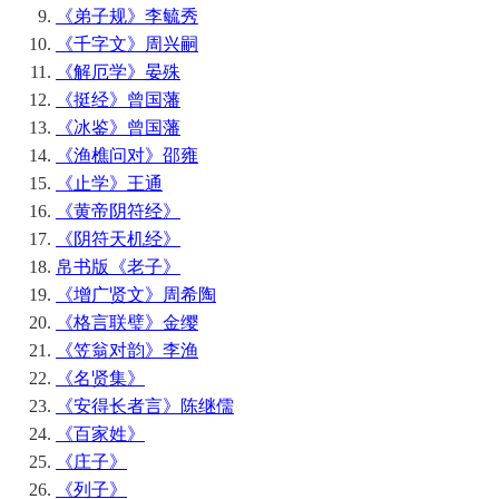
《弟子规》李毓秀
《千字文》周兴嗣
《解厄学》晏殊
《挺经》曾国藩
《冰鉴》曾国藩
《渔樵问对》邵雍
《止学》王通
《黄帝阴符经》
《阴符天机经》
帛书版《老子》
《增广贤文》周希陶
《格言联璧》金缨
《笠翁对韵》李渔
《名贤集》
《安得长者言》陈继儒
《百家姓》
《庄子》
《列子》