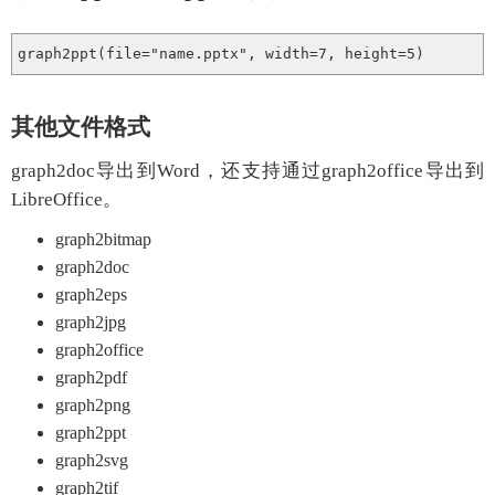
其他文件格式
graph2doc导出到Word，还支持通过graph2office导出到
LibreOffice。
graph2bitmap
graph2doc
graph2eps
graph2jpg
graph2office
graph2pdf
graph2png
graph2ppt
graph2svg
graph2tif