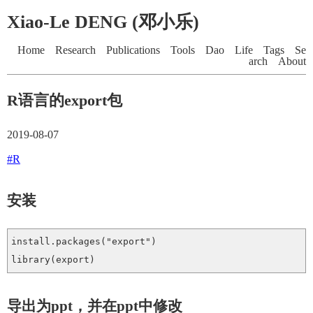
Xiao-Le DENG (邓小乐)
Home
Research
Publications
Tools
Dao
Life
Tags
Se
arch
About
R语言的export包
2019-08-07
#R
安装
install.packages("export")

导出为ppt，并在ppt中修改