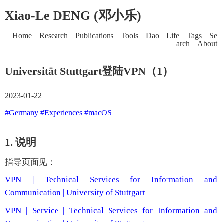
Xiao-Le DENG (邓小乐)
Home
Research
Publications
Tools
Dao
Life
Tags
Se
arch
About
Universität Stuttgart登陆VPN（1）
2023-01-22
#Germany
#Experiences
#macOS
1. 说明
指导页面见：
VPN | Technical Services for Information and
Communication | University of Stuttgart
VPN | Service | Technical Services for Information and