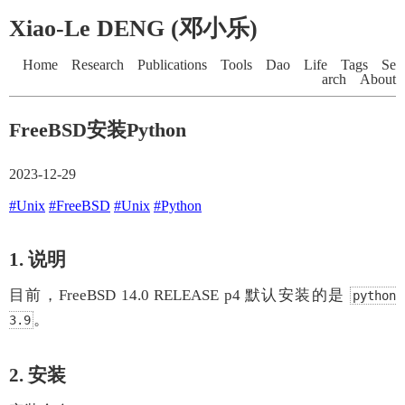
Xiao-Le DENG (邓小乐)
Home
Research
Publications
Tools
Dao
Life
Tags
Se
arch
About
FreeBSD安装Python
2023-12-29
#Unix
#FreeBSD
#Unix
#Python
1. 说明
目前，FreeBSD 14.0 RELEASE p4 默认安装的是
python
。
3.9
2. 安装