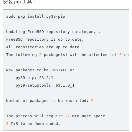
安装 pip 工具：
The following 
2
 package
(
s
)
 will be affected 
(
of 
0
 che
Number of packages to be installed: 
2
The process will require 
27
3