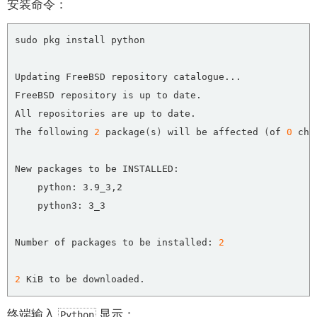
安装命令：
The following 
2
 package
(
s
)
 will be affected 
(
of 
0
 che
Number of packages to be installed: 
2
2
终端输入
显示：
Python