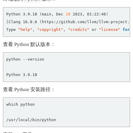
Python 3.9.18 
(
main, Dec 
19
 2023, 01:22:46
)
[
Clang 16.0.6 
(
Type 
"help"
, 
"copyright"
, 
"credits"
 or 
"license"
for
查看 Python 默认版本：
查看 Python 安装路径：