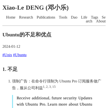
Xiao-Le DENG (邓小乐)
Home
Research
Publications
Tools
Dao
Life
Tags
Se
arch
About
Ubuntu的不足和优点
2024-01-12
#Unix
#Ubuntu
1. 不足
强制广告：在命令行强制为 Ubuntu Pro 订阅服务做广
1, 2, 3, 15
告，服从公司利益
Receive additionaL future security Updates
with Ubuntu Pro. Learn more about Ubuntu