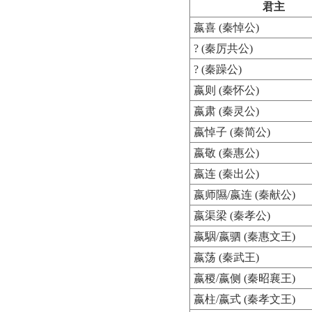
君主
嬴喜 (秦悼公)
? (秦厉共公)
? (秦躁公)
嬴则 (秦怀公)
嬴肃 (秦灵公)
嬴悼子 (秦简公)
嬴敬 (秦惠公)
嬴连 (秦出公)
嬴师隰/嬴连 (秦献公)
嬴渠梁 (秦孝公)
嬴駰/嬴驷 (秦惠文王)
嬴荡 (秦武王)
嬴稷/嬴侧 (秦昭襄王)
嬴柱/嬴式 (秦孝文王)