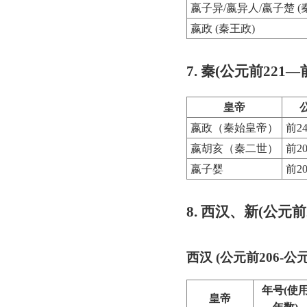
嬴子异/嬴异人/嬴子楚 (
嬴政 (秦王政)
7. 秦(公元前221—前
皇帝
嬴政（秦始皇帝）
前24
嬴胡亥（秦二世）
前20
嬴子婴
前20
8. 西汉、新(公元前
西汉 (公元前206-公元
年号(使
皇帝