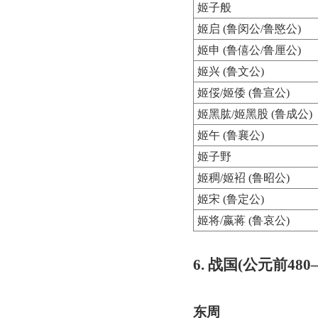
姬子般
姬启 (鲁闵公/鲁愍公)
姬申 (鲁僖公/鲁厘公)
姬兴 (鲁文公)
姬俀/姬倭 (鲁宣公)
姬黑肱/姬黑股 (鲁成公)
姬午 (鲁襄公)
姬子野
姬稠/姬袑 (鲁昭公)
姬宋 (鲁定公)
姬将/嬴蒋 (鲁哀公)
6. 战国(公元前480
东周