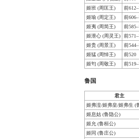
姬班 (周匡王)
前612–
姬瑜 (周定王)
前606–
姬夷 (周简王)
前585–
姬泄心 (周灵王)
前571–
姬贵 (周景王)
前544–
姬猛 (周悼王)
前520
姬匄 (周敬王)
前519–
鲁国
君主
姬弗湟/姬弗皇/姬弗生 (
姬息姑 (鲁隐公)
姬允 (鲁桓公)
姬同 (鲁庄公)