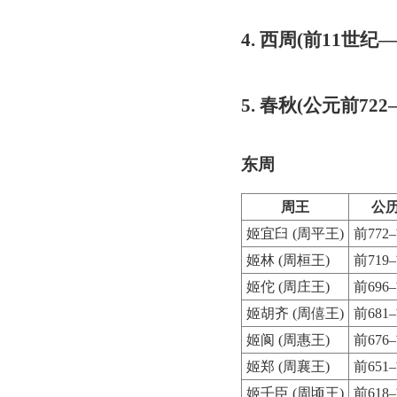
4. 西周(前11世纪—
5. 春秋(公元前722
东周
周王
公
姬宜臼 (周平王)
前772–
姬林 (周桓王)
前719–
姬佗 (周庄王)
前696–
姬胡齐 (周僖王)
前681–
姬阆 (周惠王)
前676–
姬郑 (周襄王)
前651–
姬壬臣 (周顷王)
前618–