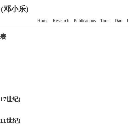
G (邓小乐)
Home
Research
Publications
Tools
Dao
L
表
17世纪)
11世纪)