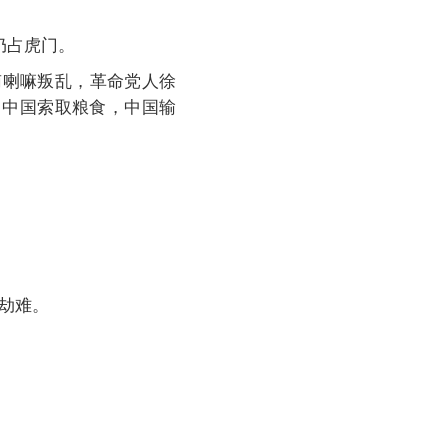
仍占虎门。
南喇嘛叛乱，革命党人徐
向中国索取粮食，中国输
劫难。