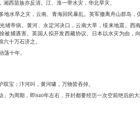
，湘西苗族亦反清。江、淮一带水灾，华北旱灾。
）：多地水旱之灾，云南、青海回民暴乱。英军撤离舟山群岛，
）：光绪帝病。黄河、永定河决口，云南大旱，绥来地震。西
徐被捕遇害。英国人拟开发西藏协议。日本以水灾为由，
粮六十万石济之。
：动荡十年。
护双宝；汴河叫，黄河啸，万物皆吞掉。
劫」为周期，即840年左右，开封都要经历一次空前绝后的大