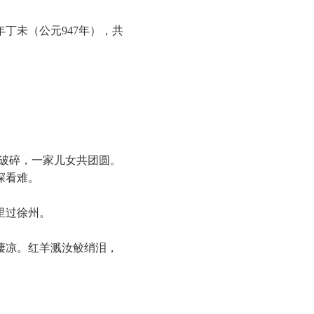
丁未（公元947年），共
破碎，一家儿女共团圆。
探看难。
里过徐州。
凄凉。红羊溅汝鲛绡泪，