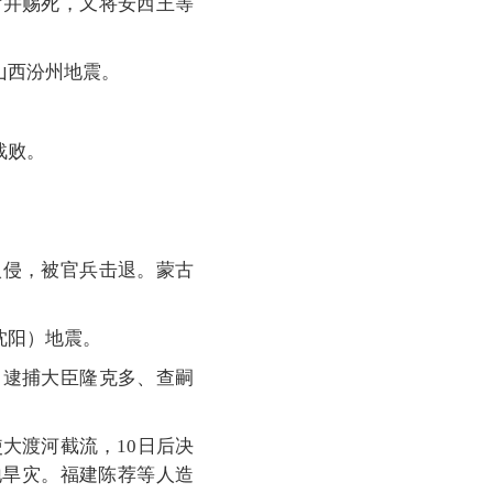
后并赐死，又将安西王等
山西汾州地震。
战败。
。
入侵，被官兵击退。蒙古
沈阳）地震。
，逮捕大臣隆克多、查嗣
使大渡河截流，10日后决
地旱灾。福建陈荐等人造