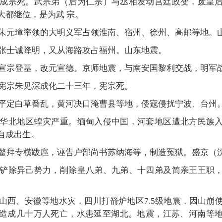
）：成宗死。武宗弟（后为仁宗）与丞相发动宫廷政变，废皇
大都继位，是为武 宗。
）：朱元璋率领的大明义军占领淮南、宿州、徐州、高邮等地。
：张士诚降明，又从海路攻占福州。山东地震。
）：宣宗登基，改元宣德。京师地震，与南安国黎利交战，明军
：宪宗朱见深成化二十三年，宪宗死。
）：平定白草番乱，黄河决口淹曹县等地，倭寇侵扰宁波、台州
）：华北地区蝗灾严重。缅甸入侵中国，河套地区遭北方民族
自成出生。
）：鳌拜专横跋扈，诬告户部尚书苏纳海等，制造冤狱。盛京（
）：铲除异己势力，削除皇八弟、九弟、十四弟及简亲王王职
。
：山西、安徽等地水灾，四川打箭炉地区7.5级地震，因山崩
造成几十万人死亡，水患延至湖北。地震，江苏、河南等