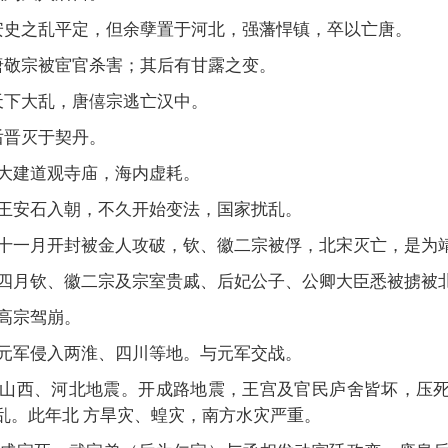
：安史之乱平定，但余孽置于河北，强藩悍镇，卒以亡唐。
：唐敬宗被宦官杀害；其后有甘露之变。
天下大乱，唐僖宗逃亡汉中。
后晋灭于契丹。
：大建道观寺庙，海内虚耗。
：王安石入朝，不久开始变法，国家扰乱。
）：十一月开封被金人攻破，钦、徽二宗被俘，北宋灭亡，是为
）：四月钦、徽二宗及宗室贵戚、后妃公子、公卿大臣悉被掳被
：高宗驾崩。
：元军侵入两淮、四川等地。与元军交战。
）：山西、河北地震。开成路地震，王宫及官民庐舍皆坏，压
乱。此年北 方旱灾、蝗灾，南方水灾严重。