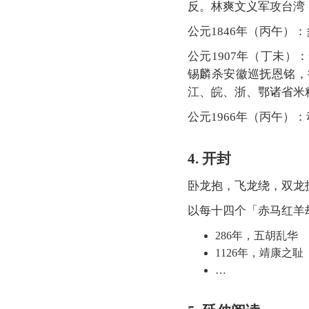
反。林爽文义军攻台湾
公元1846年（丙午
公元1907年（丁未
锡麟杀安徽巡抚恩铭，
江、皖、浙、鄂诸省米
公元1966年（丙午）
4. 开封
卧龙抱，飞龙绕，双龙
以每十四个「赤马红羊
286年，五胡乱华
1126年，靖康之耻
…