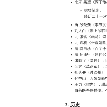
南宋·柴望《丙丁龟
据柴望统计，
经历二十一次
唐·殷尧藩《李节
刘大白《湖上吊韩
元·张翥《画马》
元·袁桷《张虚靖
清·龚自珍《百字
清·丘逢甲《题仲
张昭汉《隐居》：
邹容《革命军》：
郁达夫《过徐州》
孙中山：万象阴霾
王力《赠内》：甜
白药医吾铁杖伤。
3. 历史