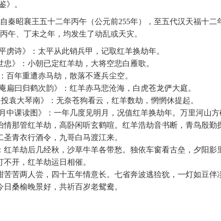
鉴》。
自秦昭襄王五十二年丙午（公元前255年），至五代汉天福十二年
丙午、丁未之年，均发生了动乱或天灾。
度平虏诗》：太平从此销兵甲，记取红羊换劫年。
世忠》：小朝已定红羊劫，大将空悲白雁歌。
诗：百年重遭赤马劫，散落不逐兵尘空。
圜庵扁曰归鹤次韵》：红羊赤马悲沧海，白虎苍龙俨大庭。
令·投袁大琴南》：无奈苍狗看云，红羊数劫，惘惘休提起。
迟月中课读图》：一年几度见明月，况值红羊换劫年。万里河山方
怡情那管红羊劫，高卧闲听玄鹤喧。红羊浩劫音书断，青鸟殷勤
二圣青衣行酒令，九哥白马渡江来。
：红羊劫后几经秋，沙草牛羊各带愁。独依车窗看古垒，夕阳影
打不开，红羊劫运日相催。
甜苦苦两人尝，四十五年情意长。七省奔波逃猃狁，一灯如豆伴
今日桑榆晚景好，共祈百岁老鸳鸯。