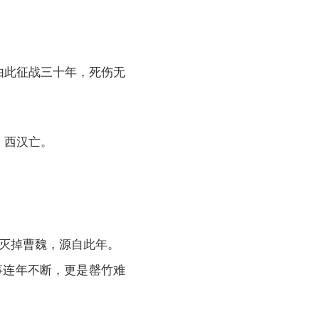
由此征战三十年，死伤无
，西汉亡。
氏灭掉曹魏，源自此年。
事连年不断，更是罄竹难