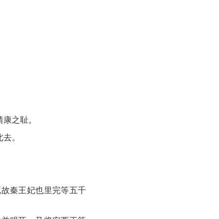
靖康之耻。
北去。
死故秦王妃也里完等五千