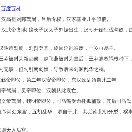
_百度百科
）：汉高祖刘邦驾崩，吕后专权，汉家基业几乎倾覆。
：汉武帝 刘彻 嫡长子戾太子刘据出生，汉朝开始征伐匈奴，
：汉昭帝驾崩，刘贺登基，旋因淫乱被废，一岁再易主。
：王莽被封为新都侯，赵飞燕被封为皇后；王莽篡权祸根种下
海内无事，但勾引南匈奴，导致后来刘渊乱华之祸。
：汉觞帝即位，第二年汉安帝即位，东汉政乱始自此二年。
：桓帝驾崩，灵帝即位，汉朝从此衰亡。
：魏文帝驾崩，魏明帝即位，司马懿受命托孤辅政，其后司马
：慧帝尚处东宫，五胡乱华，源自于此；其后南北朝分裂，祸
武则天入后宫。