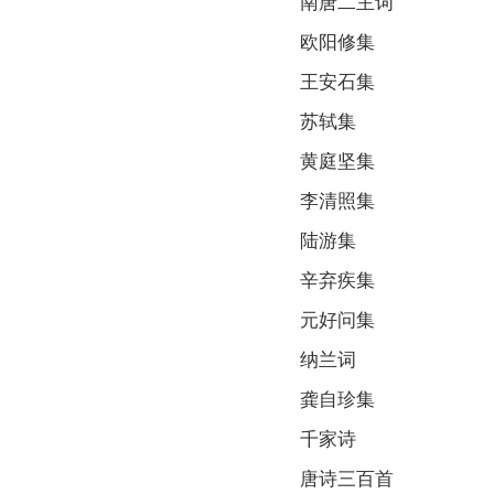
南唐二主词
欧阳修集
王安石集
苏轼集
黄庭坚集
李清照集
陆游集
辛弃疾集
元好问集
纳兰词
龚自珍集
千家诗
唐诗三百首