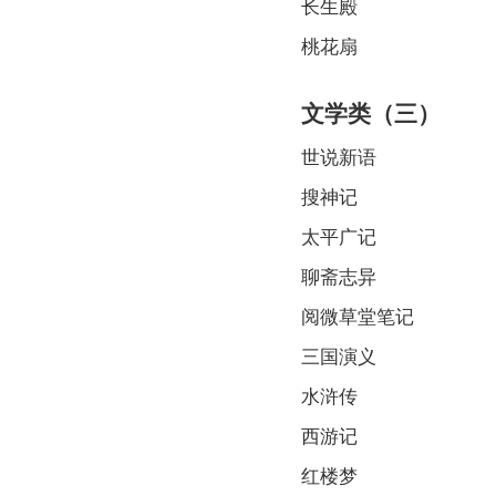
长生殿
桃花扇
文学类（三）
世说新语
搜神记
太平广记
聊斋志异
阅微草堂笔记
三国演义
水浒传
西游记
红楼梦