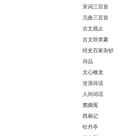
宋词三百首
元曲三百首
古文观止
古文辞类纂
经史百家杂钞
诗品
文心雕龙
沧浪诗话
人间词话
窦娥冤
西厢记
牡丹亭