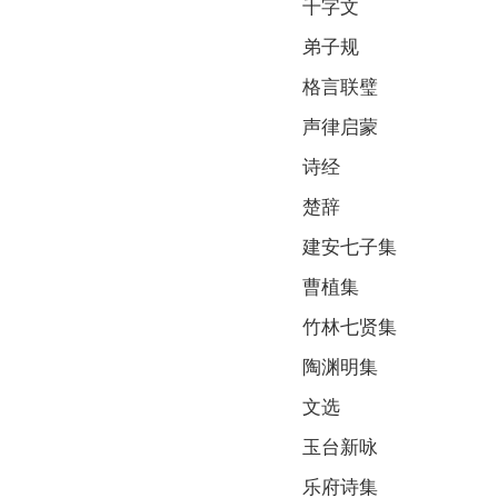
千字文
弟子规
格言联璧
声律启蒙
诗经
楚辞
建安七子集
曹植集
竹林七贤集
陶渊明集
文选
玉台新咏
乐府诗集