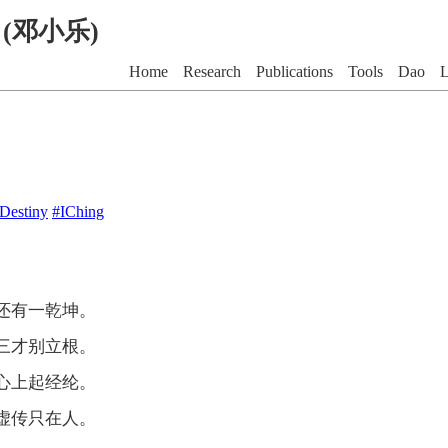
G (邓小乐)
Home
Research
Publications
Tools
Dao
L
Destiny
#IChing
还有一乾坤。
三才别立根。
心上起经纶。
虚传只在人。