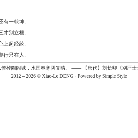
还有一乾坤。
三才别立根。
心上起经纶。
虚行只在人。
风倚棹阖闾城，水国春寒阴复晴。
——
【唐代】刘长卿《别严士
2012 – 2026 ©
Xiao-Le DENG
· Powered by
Simple Style