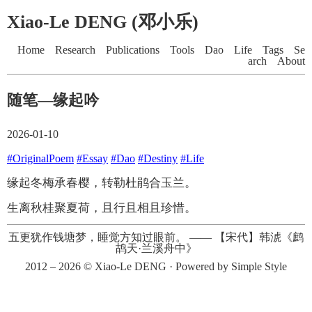
Xiao-Le DENG (邓小乐)
Home
Research
Publications
Tools
Dao
Life
Tags
Se
arch
About
随笔—缘起吟
2026-01-10
#OriginalPoem
#Essay
#Dao
#Destiny
#Life
缘起冬梅承春樱，转勒杜鹃合玉兰。
生离秋桂聚夏荷，且行且相且珍惜。
五更犹作钱塘梦，睡觉方知过眼前。
——
【宋代】韩淲《鹧
鸪天·兰溪舟中》
2012 – 2026 ©
Xiao-Le DENG
· Powered by
Simple Style